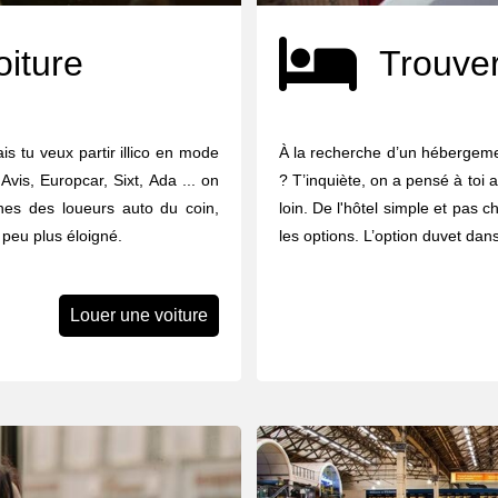
oiture
Trouver
is tu veux partir illico en mode
À la recherche d’un hébergeme
Avis, Europcar, Sixt, Ada ... on
? T’inquiète, on a pensé à toi 
nes des loueurs auto du coin,
loin. De l'hôtel simple et pas che
 peu plus éloigné.
les options. L’option duvet dan
Louer une voiture