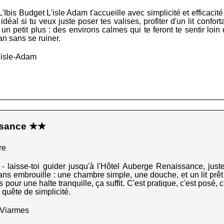
'Ibis Budget L'isle Adam t'accueille avec simplicité et efficacit
 idéal si tu veux juste poser tes valises, profiter d'un lit confor
ec un petit plus : des environs calmes qui te feront te sentir loin
an sans se ruiner.
'isle-Adam
ssance ★★
re
- laisse-toi guider jusqu'à l'Hôtel Auberge Renaissance, just
 sans embrouille : une chambre simple, une douche, et un lit prêt
 pour une halte tranquille, ça suffit. C'est pratique, c'est posé,
 quête de simplicité.
 Viarmes