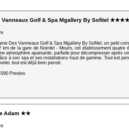
 Vanneaux Golf & Spa Mgallery By Sofitel ★★★
re
aine Des Vanneaux Golf & Spa Mgallery By Sofitel, un petit coin
 km de la gare de Nointel - Mours, cet établissement quatre éto
 une atmosphère apaisante, parfaite pour décompresser après un
râce à son spa et ses installations haut de gamme. Tout est pen
orter, tout est déjà bien pensé.
5590 Presles
sle Adam ★★
re