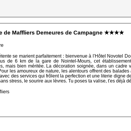
ne de Maffliers Demeures de Campagne ★★★★
re
étente se marient parfaitement : bienvenue à l'Hôtel Novotel 
lus de 6 km de la gare de Nointel-Mours, cet établissemen
s, mais bien méritée. La décoration soignée, dans un cadre v
 Pour les amoureux de nature, les alentours offrent des balades 
 avec des services qui frôlent la perfection et une literie digne 
 sans stress, le sourire aux lèvres. Tu poses ta valise, t'es déjà d
liers