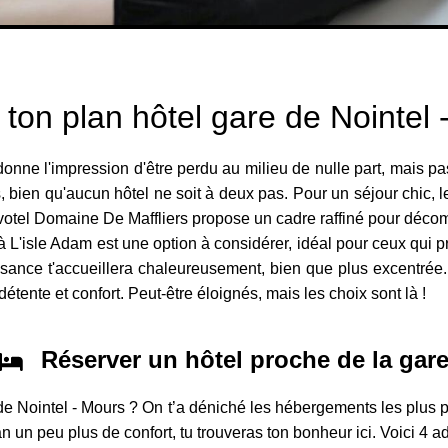
 ton plan hôtel gare de Nointel 
e donne l'impression d'être perdu au milieu de nulle part, mais p
es, bien qu'aucun hôtel ne soit à deux pas. Pour un séjour chi
votel Domaine De Maffliers propose un cadre raffiné pour décom
à L'isle Adam est une option à considérer, idéal pour ceux qui p
ance t'accueillera chaleureusement, bien que plus excentrée. D
tente et confort. Peut-être éloignés, mais les choix sont là !
Réserver un hôtel proche de la gar
 de Nointel - Mours ? On t’a déniché les hébergements les plus
n un peu plus de confort, tu trouveras ton bonheur ici. Voici 4 a