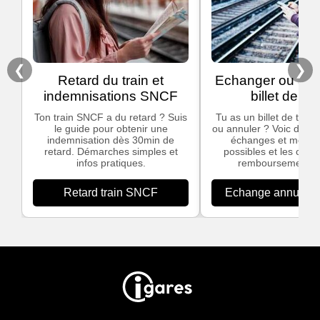
❮
❯
Retard du train et
Echanger ou ann
indemnisations SNCF
billet de tra
Ton train SNCF a du retard ? Suis
Tu as un billet de train
le guide pour obtenir une
ou annuler ? Voic des in
indemnisation dès 30min de
échanges et modific
retard. Démarches simples et
possibles et les cond
infos pratiques.
remboursement S
Retard train SNCF
Echange annulation