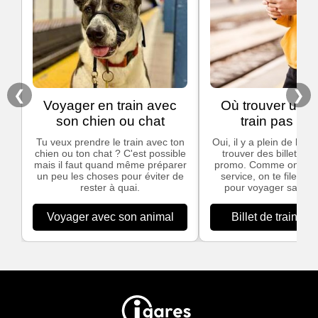
❮
❯
Voyager en train avec
Où trouver un bi
son chien ou chat
train pas che
Tu veux prendre le train avec ton
Oui, il y a plein de bon
chien ou ton chat ? C'est possible
trouver des billets de
mais il faut quand même préparer
promo. Comme on ado
un peu les choses pour éviter de
service, on te file nos
rester à quai.
pour voyager sans te
Voyager avec son animal
Billet de train pa