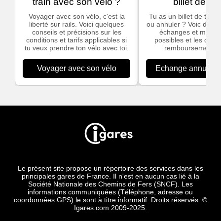
train avec son vélo ?
billet de tra
Voyager avec son vélo, c'est la
Tu as un billet de train
liberté sur rails. Voici quelques
ou annuler ? Voic des in
conseils et précisions sur les
échanges et modific
conditions et tarifs applicables si
possibles et les cond
tu veux prendre ton vélo avec toi.
remboursement S
Voyager avec son vélo
Echange annulation
Le présent site propose un répertoire des services dans les
principales gares de France. Il n'est en aucun cas lié à la
Société Nationale des Chemins de Fers (SNCF). Les
informations communiquées (Téléphone, adresse ou
coordonnées GPS) le sont à titre informatif. Droits réservés. ©
Igares.com 2009-2025.