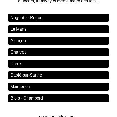
autocars, tramway et même métro des fois...
Nogent-le-Rotrou
Le Mans
Alençon
Chartres
Dreux
Sablé-sur-Sarthe
Maintenon
Blois - Chambord
ou un peu plus loin...