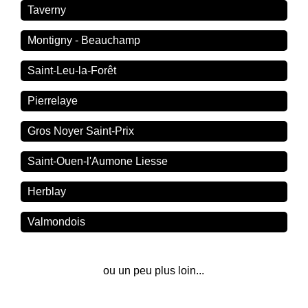
Taverny
Montigny - Beauchamp
Saint-Leu-la-Forêt
Pierrelaye
Gros Noyer Saint-Prix
Saint-Ouen-l'Aumone Liesse
Herblay
Valmondois
ou un peu plus loin...