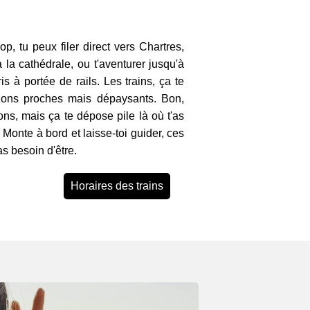
p, tu peux filer direct vers Chartres,
à la cathédrale, ou t'aventurer jusqu'à
s à portée de rails. Les trains, ça te
izons proches mais dépaysants. Bon,
ions, mais ça te dépose pile là où t'as
. Monte à bord et laisse-toi guider, ces
as besoin d'être.
Horaires des trains