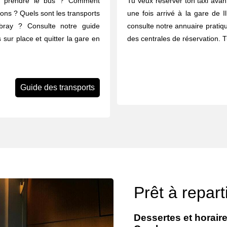
u prendre le bus ? Comment
Tu veux réserver ton taxi avant
rons ? Quels sont les transports
une fois arrivé à la gare de I
mbray ? Consulte notre guide
consulte notre annuaire pratiq
 sur place et quitter la gare en
des centrales de réservation. 
Guide des transports
Prêt à repart
Dessertes et horaires