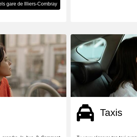
ls gare de Illiers-Combray
Taxis