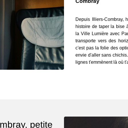
Combray
Depuis Illiers-Combray, ho
histoire de taper la bise 
la Ville Lumière avec Pari
transporte vers des hor
c'est pas la folie des opt
envie d'aller sans chichis
lignes t'emmènent là où t'
ombray, petite