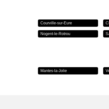
Courville-sur-Eure
C
Nogent-le-Rotrou
S
Mantes-la-Jolie
V