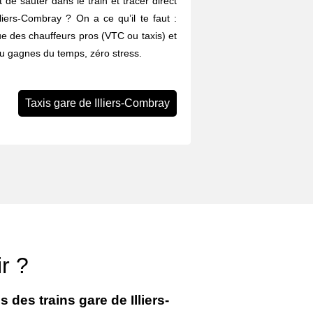
 de sauter dans le train et tracer direct
lliers-Combray ? On a ce qu’il te faut :
ue des chauffeurs pros (VTC ou taxis) et
Tu gagnes du temps, zéro stress.
Taxis gare de Illiers-Combray
ir ?
 des trains gare de Illiers-