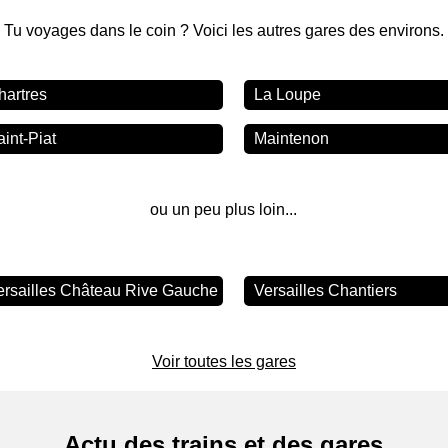
Tu voyages dans le coin ? Voici les autres gares des environs.
hartres
La Loupe
aint-Piat
Maintenon
ou un peu plus loin...
ersailles Château Rive Gauche
Versailles Chantiers
Voir toutes les gares
Actu des trains et des gares