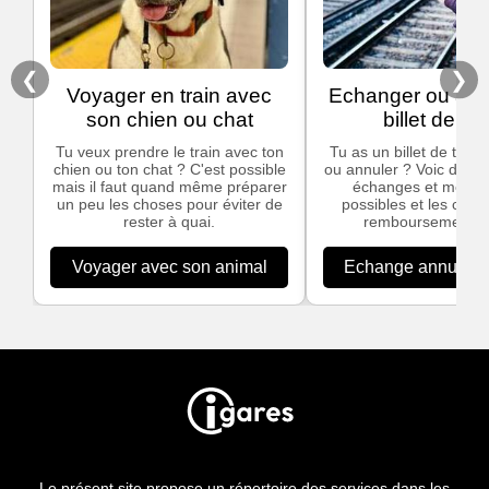
❮
❯
Voyager en train avec
Echanger ou ann
son chien ou chat
billet de tra
Tu veux prendre le train avec ton
Tu as un billet de train
chien ou ton chat ? C'est possible
ou annuler ? Voic des in
mais il faut quand même préparer
échanges et modific
un peu les choses pour éviter de
possibles et les cond
rester à quai.
remboursement S
Voyager avec son animal
Echange annulation
Le présent site propose un répertoire des services dans les