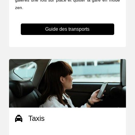
galères une fois sur place et quitter la gare en mode
zen.
Guide des transports
Taxis