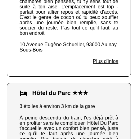
chambres bien pensées, tu t'y sens tout de
suite à ton aise. L'emplacement est top -
parfait pour allier repos et rapidité d'accès.
C'est le genre de cocon où tu peux souffler
après une journée bien remplie, sans te
soucier du reste. T'as tout ce qu'il faut, au
bon endroit.
10 Avenue Eugène Schueller, 93600 Aulnay-
Sous-Bois
Plus d'infos
Hôtel du Parc ★★★
3 étoiles à environ 3 km de la gare
À peine descendu du train, t'es déjà prêt à
en profiter sans te compliquer. Hôtel Du Parc
t'accueille avec un confort bien pensé, juste
ce qu'il te faut après une journée bien
remplie. Pas besoin de chercher midi à