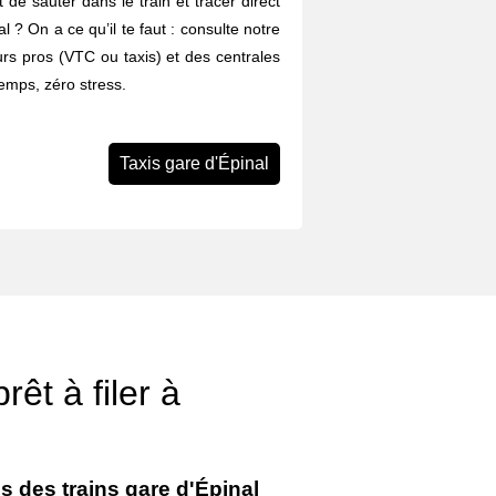
 de sauter dans le train et tracer direct
al ? On a ce qu’il te faut : consulte notre
rs pros (VTC ou taxis) et des centrales
emps, zéro stress.
Taxis gare d'Épinal
êt à filer à
s des trains gare d'Épinal