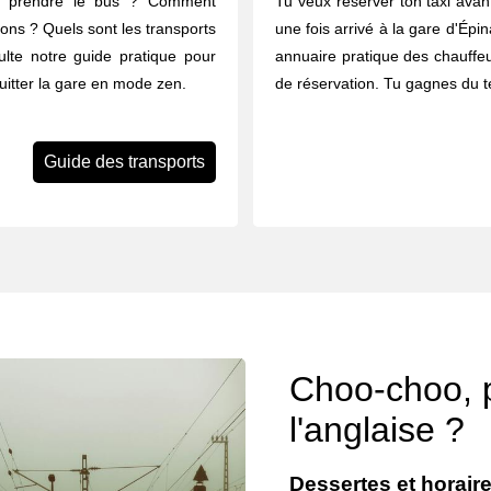
u prendre le bus ? Comment
Tu veux réserver ton taxi avant
rons ? Quels sont les transports
une fois arrivé à la gare d'Épin
ulte notre guide pratique pour
annuaire pratique des chauffeu
quitter la gare en mode zen.
de réservation. Tu gagnes du t
Guide des transports
Choo-choo, pr
l'anglaise ?
Dessertes et horaire