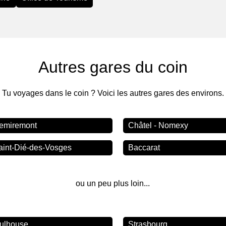
Autres gares du coin
Tu voyages dans le coin ? Voici les autres gares des environs.
emiremont
Châtel - Nomexy
aint-Dié-des-Vosges
Baccarat
ou un peu plus loin...
ulhouse
Strasbourg