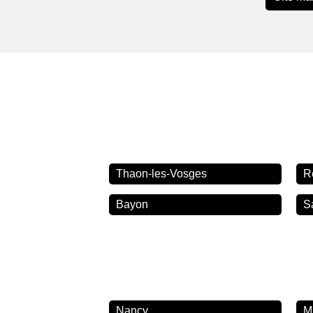
Thaon-les-Vosges
R
Bayon
S
Nancy
M