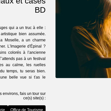
naux et cases
BD
sges qui a un truc à elle :
 artistique bien assumée.
 la Moselle, a un charme
âner. L'Imagerie d'Épinal ?
sins colorés à l'ancienne
'attends pas à un festival
des au calme, les ruelles
 du temps, tu seras bien.
une belle vue si t'as le
s environs, fais un tour sur
ce(s) site(s) :
rie
Office de Tourisme