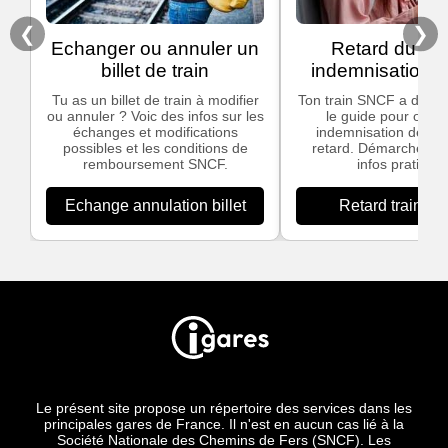
❮
❯
Echanger ou annuler un
Retard du trai
billet de train
indemnisation
Tu as un billet de train à modifier
Ton train SNCF a du ret
ou annuler ? Voic des infos sur les
le guide pour obten
échanges et modifications
indemnisation dès 3
possibles et les conditions de
retard. Démarches si
remboursement SNCF.
infos pratiques
Echange annulation billet
Retard train S
Le présent site propose un répertoire des services dans les
principales gares de France. Il n'est en aucun cas lié à la
Société Nationale des Chemins de Fers (SNCF). Les