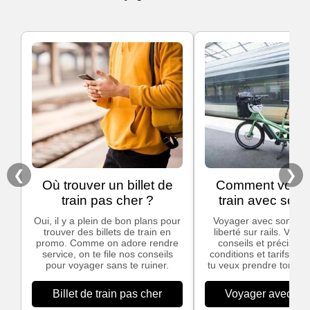
❮
❯
Où trouver un billet de
Comment voyag
train pas cher ?
train avec son 
Oui, il y a plein de bon plans pour
Voyager avec son vélo,
trouver des billets de train en
liberté sur rails. Voic
promo. Comme on adore rendre
conseils et précisions
service, on te file nos conseils
conditions et tarifs app
pour voyager sans te ruiner.
tu veux prendre ton vél
Billet de train pas cher
Voyager avec son