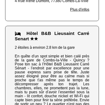
4 Rue René Dumont, 77380 Combs-La-Ville
Plus d'infos
Hôtel B&B Lieusaint Carré
Senart ★★
2 étoiles à environ 2.8 km de la gare
En quête d'un spot simple et bien calé près
de la gare de Combs-la-Ville - Quincy ?
Pose ton sac à l'Hôtel B&B Lieusaint Carré
Sénart - l'endroit par excellence pour une
pause express sans prise de tête. Juste
assez éloigné pour être au calme mais si
proche que t'as même pas le temps de
décompresser après ton trajet. Les
chambres, elles, ne promettent pas la lune,
mais tu pues sûr d'avoir l'essentiel sous la
main - lit confort, douche nickel et Wi-Fi qui
capte bien pour finir ta série préférée. Envie
de sortir un peu ? Le quartier n'est pas des