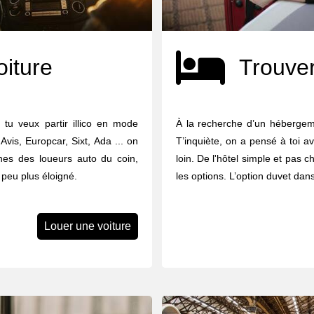
oiture
Trouver
tu veux partir illico en mode
À la recherche d’un hébergem
Avis, Europcar, Sixt, Ada ... on
T’inquiète, on a pensé à toi a
nes des loueurs auto du coin,
loin. De l'hôtel simple et pas che
 peu plus éloigné.
les options. L’option duvet dan
Louer une voiture