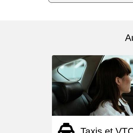
A
Taxis et VT