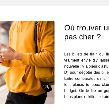
Où trouver un
pas cher ?
Les billets de train qui f
vraiment envie d'y lais
nouvelle : y a plein d'ast
D) pour dégoter des bille
Entre comparateurs malins
font plaisir, tu peux cla
budget. On te file un gu
bons plans et kiffer le trai