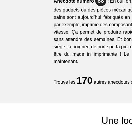
88
Anecdote numéro
: Eh oui, o
des gadgets ou des pièces mécaniqu
trains sont aujourd’hui fabriqués e
par exemple, imprime des composants
vitesse. Ça permet de produire rap
sans attendre des semaines. Et bonu
siège, ta poignée de porte ou la pièce
être du made in imprimante ! Le t
maintenant.
170
Trouve les
autres anecdotes su
Une loc