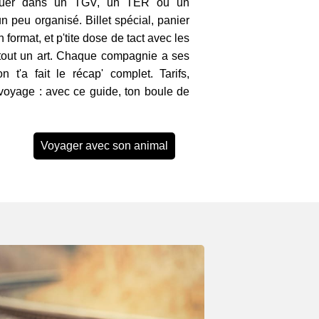
rquer dans un TGV, un TER ou un
 peu organisé. Billet spécial, panier
 format, et p'tite dose de tact avec les
 tout un art. Chaque compagnie a ses
on t'a fait le récap' complet. Tarifs,
 voyage : avec ce guide, ton boule de
Voyager avec son animal