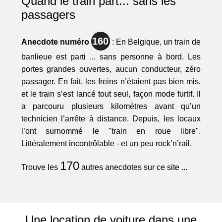
Quand le train part... sans les
passagers
160
Anecdote numéro
: En Belgique, un train de
banlieue est parti ... sans personne à bord. Les
portes grandes ouvertes, aucun conducteur, zéro
passager. En fait, les freins n’étaient pas bien mis,
et le train s’est lancé tout seul, façon mode furtif. Il
a parcouru plusieurs kilomètres avant qu’un
technicien l’arrête à distance. Depuis, les locaux
l’ont surnommé le "train en roue libre".
Littéralement incontrôlable - et un peu rock’n’rail.
170
Trouve les
autres anecdotes sur ce site ...
Une location de voiture dans une