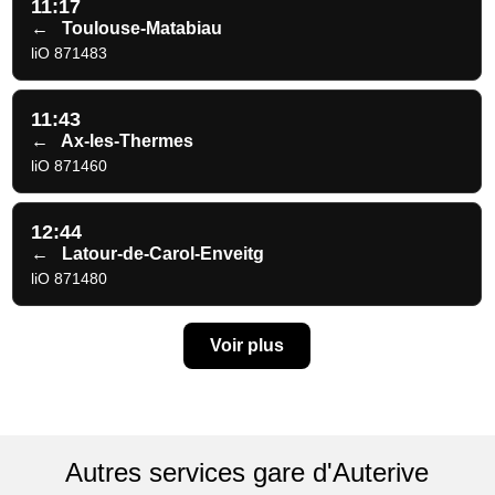
11:17
←
Toulouse-Matabiau
liO 871483
11:43
←
Ax-les-Thermes
liO 871460
12:44
←
Latour-de-Carol-Enveitg
liO 871480
Voir plus
Autres services gare d'Auterive