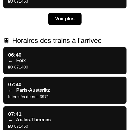
liO 871463
Voir plus
🚆 Horaires des trains à l’arrivée
06:40
←
Foix
liO 871400
07:40
←
Paris-Austerlitz
Intercités de nuit 3971
07:41
←
Ax-les-Thermes
liO 871450