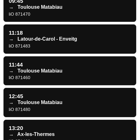
09:45
→
Toulouse Matabiau
liO 871470
11:18
→
Latour-de-Carol - Enveitg
liO 871483
11:44
→
Toulouse Matabiau
liO 871460
12:45
→
Toulouse Matabiau
liO 871480
13:20
→
Ax-les-Thermes