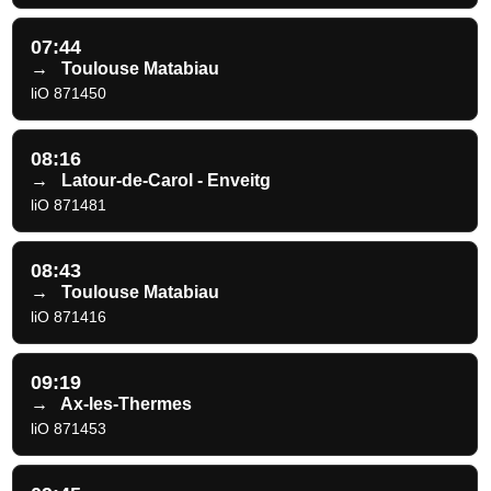
07:44
→
Toulouse Matabiau
liO 871450
08:16
→
Latour-de-Carol - Enveitg
liO 871481
08:43
→
Toulouse Matabiau
liO 871416
09:19
→
Ax-les-Thermes
liO 871453