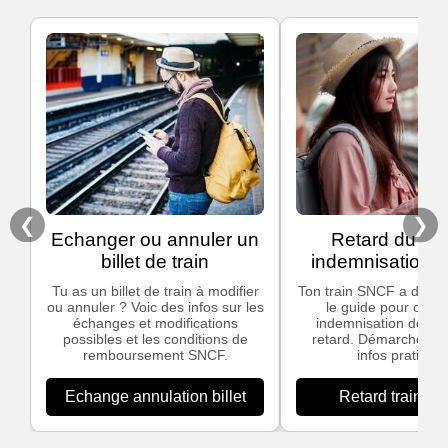
❮
❯
Echanger ou annuler un
Retard du trai
billet de train
indemnisation
Tu as un billet de train à modifier
Ton train SNCF a du ret
ou annuler ? Voic des infos sur les
le guide pour obten
échanges et modifications
indemnisation dès 3
possibles et les conditions de
retard. Démarches si
remboursement SNCF.
infos pratiques
Echange annulation billet
Retard train S