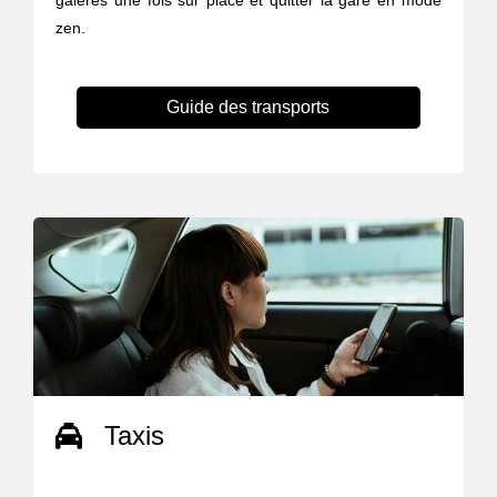
galères une fois sur place et quitter la gare en mode
zen.
Guide des transports
Taxis