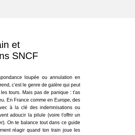
in et
ons SNCF
espondance loupée ou annulation en
nd, c'est le genre de galère qui peut
 les tours. Mais pas de panique : t'as
 peu. En France comme en Europe, des
 avec à la clé des indemnisations ou
t adoucir la pilule (voire t'offrir un
er). On te balance tout dans ce guide
ment réagir quand ton train joue les