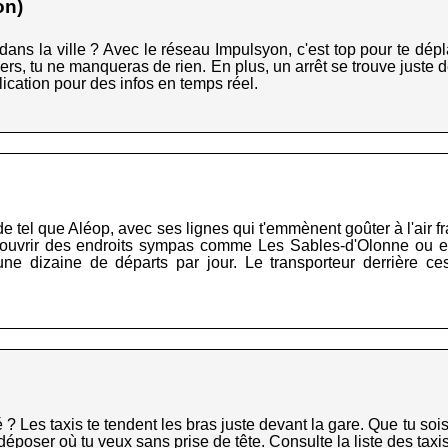
on)
ans la ville ? Avec le réseau Impulsyon, c'est top pour te dép
rs, tu ne manqueras de rien. En plus, un arrêt se trouve juste d
plication pour des infos en temps réel.
de tel que Aléop, avec ses lignes qui t'emmènent goûter à l'air fra
découvrir des endroits sympas comme Les Sables-d'Olonne ou e
ne dizaine de départs par jour. Le transporteur derrière ce
? Les taxis te tendent les bras juste devant la gare. Que tu sois
e déposer où tu veux sans prise de tête. Consulte la liste des
taxi