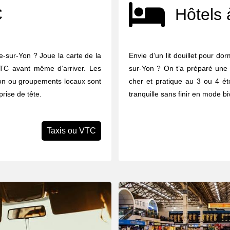
C
Hôtels 
e-sur-Yon ? Joue la carte de la
Envie d’un lit douillet pour do
 VTC avant même d’arriver. Les
sur-Yon ? On t’a préparé une 
tion ou groupements locaux sont
cher et pratique au 3 ou 4 éto
prise de tête.
tranquille sans finir en mode b
Taxis ou VTC