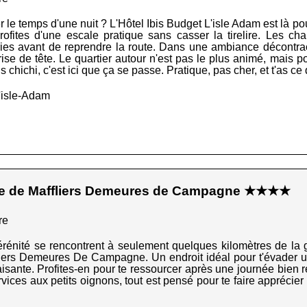
r le temps d'une nuit ? L'Hôtel Ibis Budget L'isle Adam est là po
ofites d'une escale pratique sans casser la tirelire. Les ch
ries avant de reprendre la route. Dans une ambiance décontract
se de tête. Le quartier autour n'est pas le plus animé, mais pour
s chichi, c'est ici que ça se passe. Pratique, pas cher, et t'as ce qu
'isle-Adam
ne de Maffliers Demeures de Campagne ★★★★
re
sérénité se rencontrent à seulement quelques kilomètres de l
iers Demeures De Campagne. Un endroit idéal pour t'évader un
ante. Profites-en pour te ressourcer après une journée bien rem
rvices aux petits oignons, tout est pensé pour te faire apprécie