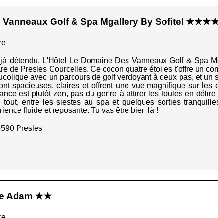
 Vanneaux Golf & Spa Mgallery By Sofitel ★★★
re
 déjà détendu. L'Hôtel Le Domaine Des Vanneaux Golf & Spa Mga
re de Presles Courcelles. Ce cocon quatre étoiles t'offre un com
 bucolique avec un parcours de golf verdoyant à deux pas, et un
t spacieuses, claires et offrent une vue magnifique sur les en
ance est plutôt zen, pas du genre à attirer les foules en délire
tout, entre les siestes au spa et quelques sorties tranquilles
ence fluide et reposante. Tu vas être bien là !
5590 Presles
sle Adam ★★
re