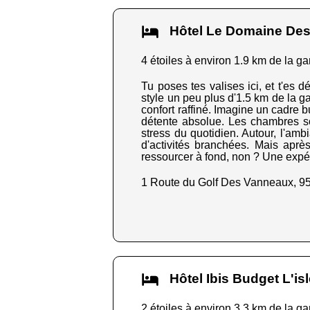
Hôtel Le Domaine Des
4 étoiles à environ 1.9 km de la ga
Tu poses tes valises ici, et t'es
style un peu plus d'1.5 km de la ga
confort raffiné. Imagine un cadre
détente absolue. Les chambres son
stress du quotidien. Autour, l'ambi
d'activités branchées. Mais après 
ressourcer à fond, non ? Une expéri
1 Route du Golf Des Vanneaux, 9
Hôtel Ibis Budget L'i
2 étoiles à environ 3.3 km de la ga