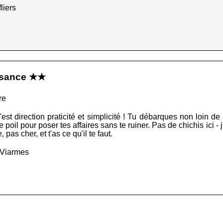
liers
ssance ★★
re
st direction praticité et simplicité ! Tu débarques non loin de
le poil pour poser tes affaires sans te ruiner. Pas de chichis ici - 
 pas cher, et t'as ce qu'il te faut.
 Viarmes