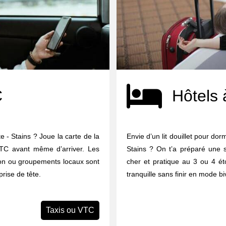
C
Hôtels 
te - Stains ? Joue la carte de la
Envie d’un lit douillet pour dorm
 VTC avant même d’arriver. Les
Stains ? On t’a préparé une 
tion ou groupements locaux sont
cher et pratique au 3 ou 4 éto
prise de tête.
tranquille sans finir en mode b
Taxis ou VTC