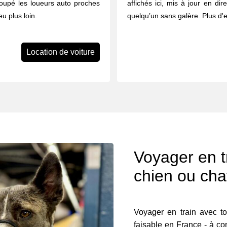
groupé les loueurs auto proches
affichés ici, mis à jour en dir
u plus loin.
quelqu’un sans galère. Plus d'
Location de voiture
Voyager en t
chien ou cha
Voyager en train avec ton
faisable en France - à con