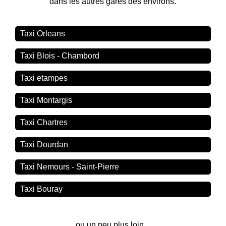
dans les autres gares des environs.
Taxi Orleans
Taxi Blois - Chambord
Taxi etampes
Taxi Montargis
Taxi Chartres
Taxi Dourdan
Taxi Nemours - Saint-Pierre
Taxi Bouray
ou un peu plus loin...