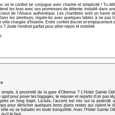
, où le confort se conjugue avec charme et simplicité ! Tu d
te tend les bras avec ses promesses de détente. Installé dans u
au coeur de l'Alsace authentique. Les chambres sont un havre do
Dans les alentours, régale-toi avec quelques tables à ne pas lo
 ville chargée d'histoire. Entre confort discret et emplacement a
 Juste l'endroit parfait pour allier repos et mobilité.
i
★
re
imple, à proximité de la gare d'Obernai ? L'Hotel Sainte Odile
on spot pour poser tes bagages, te reposer et repartir d'un pas l
après un long trajet. Là-bas, l'accent est mis sur la pratici
ympa pour dénicher quelques bons plans restos qui valent le 
ville où se balader en toute tranquillité. Avec l'Hotel Sainte Odil
qu'il te faut.