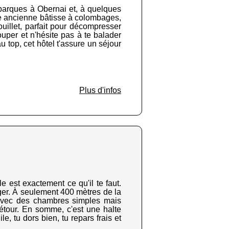
ébarques à Obernai et, à quelques
ne ancienne bâtisse à colombages,
uillet, parfait pour décompresser
uper et n'hésite pas à te balader
u top, cet hôtel t'assure un séjour
Plus d'infos
 est exactement ce qu'il te faut.
éger. À seulement 400 mètres de la
té avec des chambres simples mais
détour. En somme, c'est une halte
e, tu dors bien, tu repars frais et