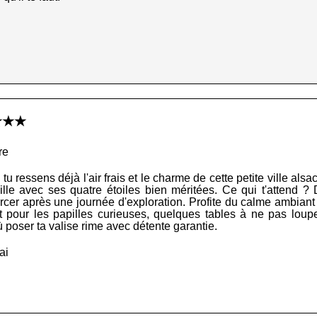
★★★★
re
u ressens déjà l'air frais et le charme de cette petite ville al
eille avec ses quatre étoiles bien méritées. Ce qui t'attend 
urcer après une journée d'exploration. Profite du calme ambian
 Et pour les papilles curieuses, quelques tables à ne pas loupe
où poser ta valise rime avec détente garantie.
ai