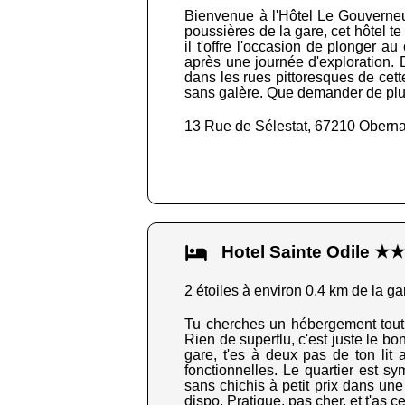
Bienvenue à l'Hôtel Le Gouverneur
poussières de la gare, cet hôtel 
il t'offre l'occasion de plonger 
après une journée d'exploration. 
dans les rues pittoresques de cette
sans galère. Que demander de plus ?
13 Rue de Sélestat, 67210 Oberna
Hotel Sainte Odile ★
2 étoiles à environ 0.4 km de la ga
Tu cherches un hébergement tout s
Rien de superflu, c'est juste le b
gare, t'es à deux pas de ton lit 
fonctionnelles. Le quartier est s
sans chichis à petit prix dans une 
dispo. Pratique, pas cher, et t'as ce 