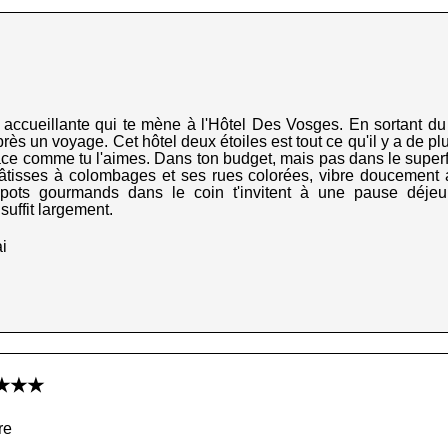
 accueillante qui te mène à l'Hôtel Des Vosges. En sortant du 
rès un voyage. Cet hôtel deux étoiles est tout ce qu'il y a de plus
ce comme tu l'aimes. Dans ton budget, mais pas dans le superflu,
bâtisses à colombages et ses rues colorées, vibre doucement
pots gourmands dans le coin t'invitent à une pause déje
uffit largement.
i
r ★★★
re