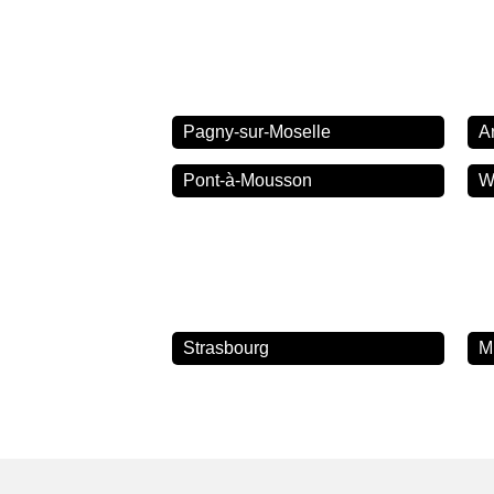
Pagny-sur-Moselle
A
Pont-à-Mousson
W
Strasbourg
M