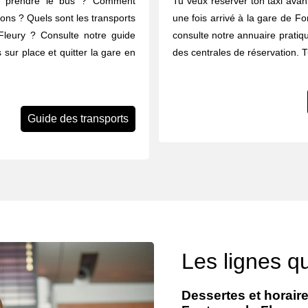
u prendre le bus ? Comment
Tu veux réserver ton taxi avant
rons ? Quels sont les transports
une fois arrivé à la gare de Fo
Fleury ? Consulte notre guide
consulte notre annuaire pratiq
 sur place et quitter la gare en
des centrales de réservation. 
Guide des transports
Les lignes qu
Dessertes et horaire