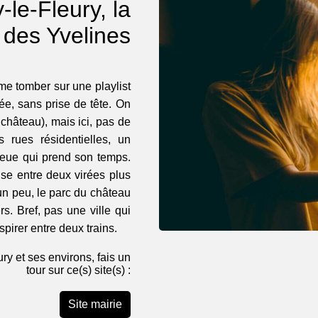
le-Fleury, la
e des Yvelines
me tomber sur une playlist
ée, sans prise de tête. On
 château), mais ici, pas de
s rues résidentielles, un
lieue qui prend son temps.
use entre deux virées plus
un peu, le parc du château
s. Bref, pas une ville qui
spirer entre deux trains.
ry et ses environs, fais un
tour sur ce(s) site(s) :
Site mairie