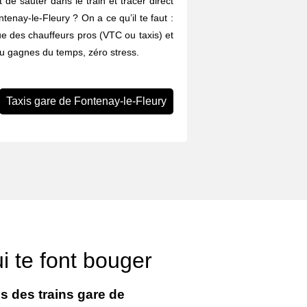
 de sauter dans le train et tracer direct
ntenay-le-Fleury ? On a ce qu’il te faut :
ue des chauffeurs pros (VTC ou taxis) et
Tu gagnes du temps, zéro stress.
Taxis gare de Fontenay-le-Fleury
i te font bouger
s des trains gare de