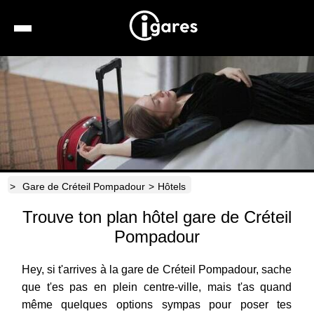
Recherche
Location de voiture
Hôtels
Taxis
>
Gare de Créteil Pompadour
>
Hôtels
Transports
Trouve ton plan hôtel gare de Créteil
Horaires
Pompadour
Hey, si t'arrives à la gare de Créteil Pompadour, sache
que t'es pas en plein centre-ville, mais t'as quand
même quelques options sympas pour poser tes