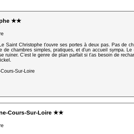
tophe ★★
re
l Le Saint Christophe t'ouvre ses portes à deux pas. Pas de chi
rle de chambres simples, pratiques, et d'un accueil sympa. Le
e ruiner. C'est le genre de plan parfait si t'as besoin de rechar
ickel.
-Cours-Sur-Loire
sne-Cours-Sur-Loire ★★
re