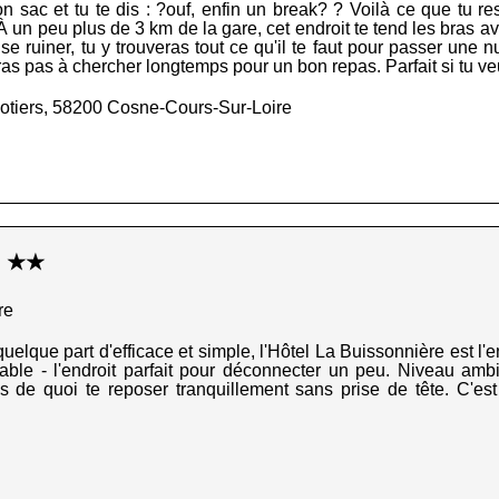
sac et tu te dis : ?ouf, enfin un break? ? Voilà ce que tu ress
n peu plus de 3 km de la gare, cet endroit te tend les bras avec
e ruiner, tu y trouveras tout ce qu'il te faut pour passer une n
ras pas à chercher longtemps pour un bon repas. Parfait si tu ve
notiers, 58200 Cosne-Cours-Sur-Loire
e ★★
re
quelque part d'efficace et simple, l'Hôtel La Buissonnière est l'en
able - l'endroit parfait pour déconnecter un peu. Niveau amb
s de quoi te reposer tranquillement sans prise de tête. C'es