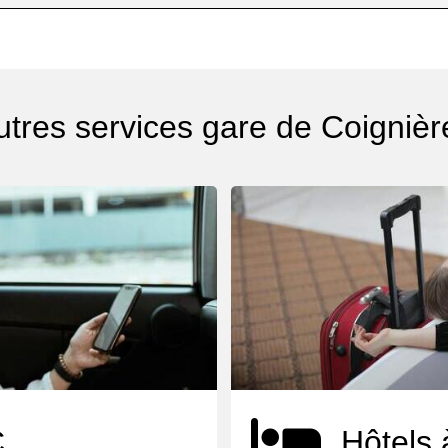
utres services gare de Coignièr
C
Hôtels 