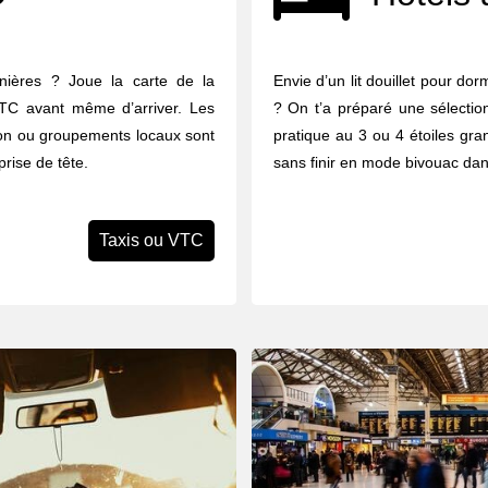
gnières ? Joue la carte de la
Envie d’un lit douillet pour do
 VTC avant même d’arriver. Les
? On t’a préparé une sélectio
tion ou groupements locaux sont
pratique au 3 ou 4 étoiles gran
prise de tête.
sans finir en mode bivouac dan
Taxis ou VTC