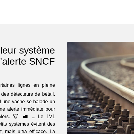
 leur système
’alerte SNCF
taines lignes en pleine
es détecteurs de bétail.
nd une vache se balade un
une alerte immédiate pour
Salers. 🐮 🚅 ... Le 1V1
tits systèmes évitent des
t, mais ultra efficace. La