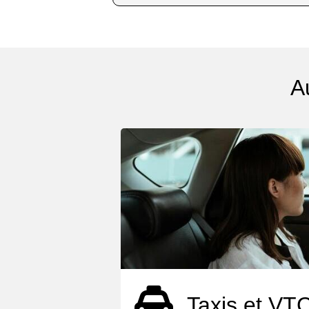
A
Taxis et VT