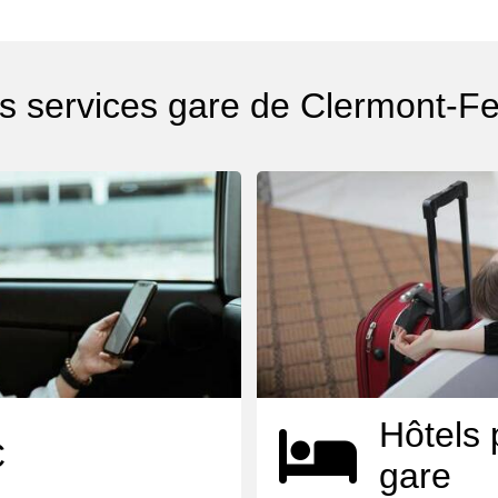
s services gare de Clermont-F
Hôtels 
C
gare