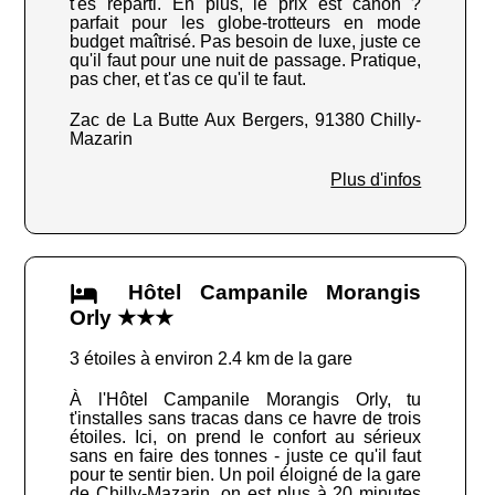
t'es reparti. En plus, le prix est canon ?
parfait pour les globe-trotteurs en mode
budget maîtrisé. Pas besoin de luxe, juste ce
qu'il faut pour une nuit de passage. Pratique,
pas cher, et t'as ce qu'il te faut.
Zac de La Butte Aux Bergers, 91380 Chilly-
Mazarin
Plus d'infos
Hôtel Campanile Morangis
Orly ★★★
3 étoiles à environ 2.4 km de la gare
À l'Hôtel Campanile Morangis Orly, tu
t'installes sans tracas dans ce havre de trois
étoiles. Ici, on prend le confort au sérieux
sans en faire des tonnes - juste ce qu'il faut
pour te sentir bien. Un poil éloigné de la gare
de Chilly-Mazarin, on est plus à 20 minutes