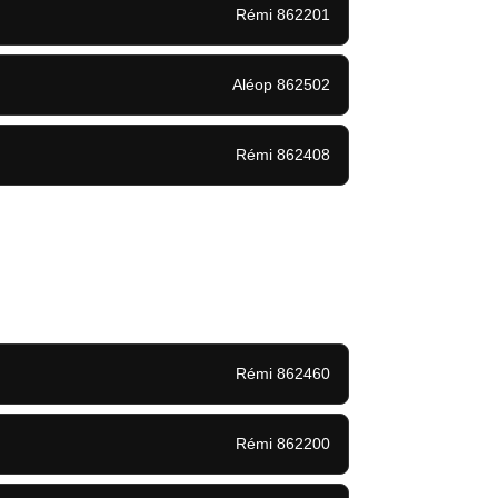
Rémi 862201
Aléop 862502
Rémi 862408
Rémi 862460
Rémi 862200