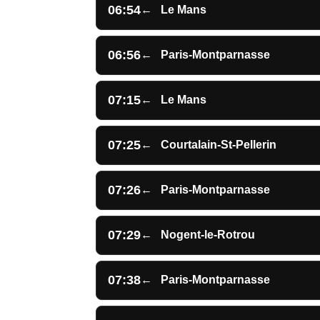
06:54
←
Le Mans
06:56
←
Paris-Montparnasse
07:15
←
Le Mans
07:25
←
Courtalain-St-Pellerin
07:26
←
Paris-Montparnasse
07:29
←
Nogent-le-Rotrou
07:38
←
Paris-Montparnasse