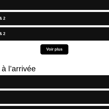
& 2
& 2
Voir plus
à l’arrivée