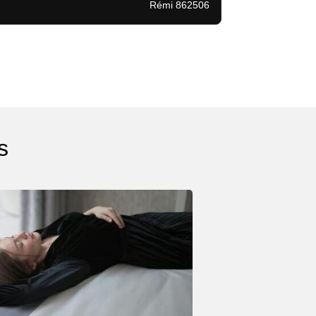
Rémi 862506
s