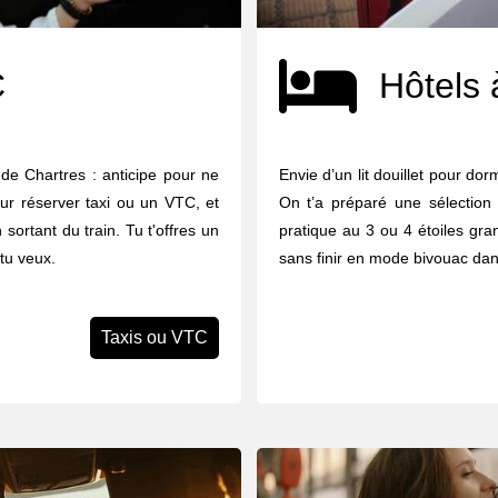
C
Hôtels 
 de Chartres : anticipe pour ne
Envie d’un lit douillet pour do
our réserver taxi ou un VTC, et
On t’a préparé une sélection
sortant du train. Tu t'offres un
pratique au 3 ou 4 étoiles gran
 tu veux.
sans finir en mode bivouac dan
Taxis ou VTC