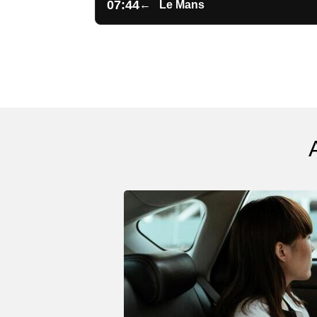
07:44
←
Le Mans