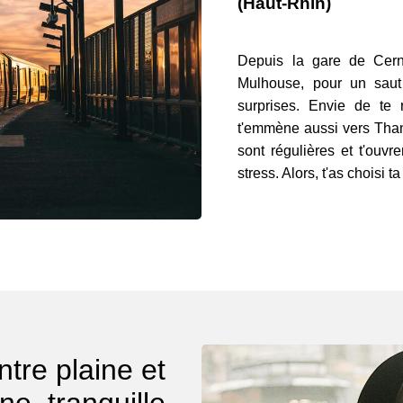
(Haut-Rhin)
Depuis la gare de Cern
Mulhouse, pour un saut
surprises. Envie de te 
t'emmène aussi vers Than
sont régulières et t'ouvr
stress. Alors, t'as choisi 
tre plaine et
e, tranquille