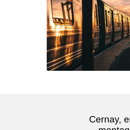
Cernay, en
montagn