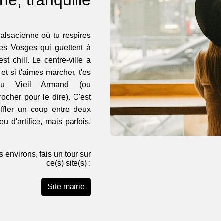
e alsacienne où tu respires
les Vosges qui guettent à
est chill. Le centre-ville a
et si t'aimes marcher, t'es
u Vieil Armand (ou
ocher pour le dire). C'est
uffler un coup entre deux
u d'artifice, mais parfois,
 environs, fais un tour sur
ce(s) site(s) :
Site mairie