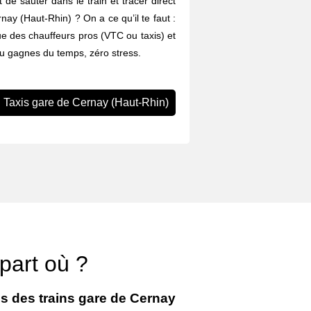
 de sauter dans le train et tracer direct
rnay (Haut-Rhin) ? On a ce qu’il te faut :
ue des chauffeurs pros (VTC ou taxis) et
Tu gagnes du temps, zéro stress.
Taxis gare de Cernay (Haut-Rhin)
 part où ?
es des trains gare de Cernay