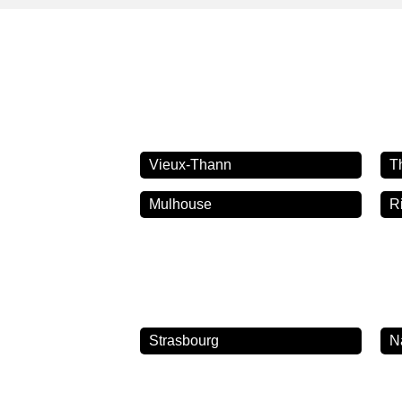
Vieux-Thann
T
Mulhouse
R
Strasbourg
N