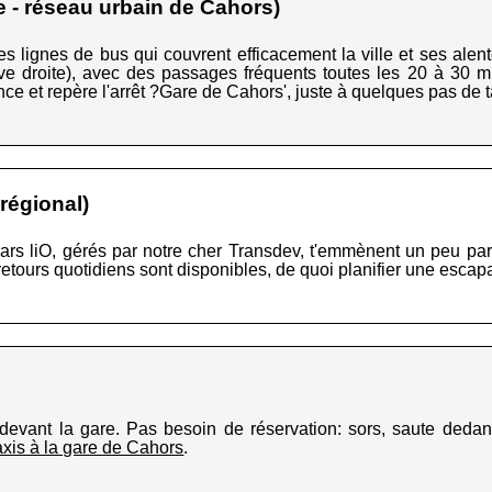
 - réseau urbain de Cahors)
 lignes de bus qui couvrent efficacement la ville et ses alent
rive droite), avec des passages fréquents toutes les 20 à 30 m
nce et repère l'arrêt ?Gare de Cahors', juste à quelques pas de ta
 régional)
cars liO, gérés par notre cher Transdev, t'emmènent un peu par
-retours quotidiens sont disponibles, de quoi planifier une escap
 devant la gare. Pas besoin de réservation: sors, saute dedans
axis à la gare de Cahors
.