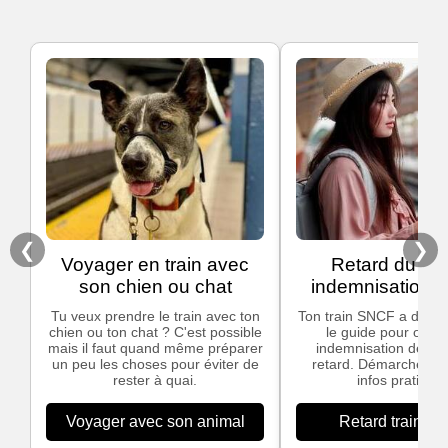
❮
❯
Voyager en train avec
Retard du trai
son chien ou chat
indemnisation
Tu veux prendre le train avec ton
Ton train SNCF a du ret
chien ou ton chat ? C'est possible
le guide pour obten
mais il faut quand même préparer
indemnisation dès 3
un peu les choses pour éviter de
retard. Démarches si
rester à quai.
infos pratiques
Voyager avec son animal
Retard train S