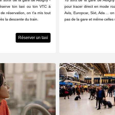
e sortir de la gare de Albigny -
Tu sors de la gare de Albigny 
éserve ton taxi ou ton VTC à
pour tracer direct en mode road
 de réservation, on t'a mis tout
Avis, Europcar, Sixt, Ada ... o
ès la descente du train.
pas de la gare et même celles u
Réserver un taxi