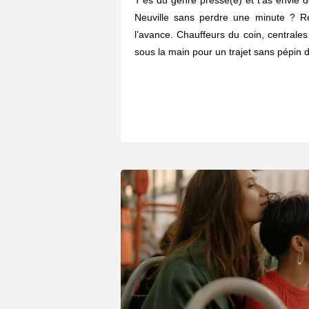
T'es du genre pressé(e) et t'as envie d
Neuville sans perdre une minute ? R
l’avance. Chauffeurs du coin, centrales
sous la main pour un trajet sans pépin d