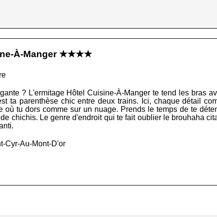
isine-À-Manger ★★★★
re
gante ? L'ermitage Hôtel Cuisine-À-Manger te tend les bras ave
est ta parenthèse chic entre deux trains. Ici, chaque détail co
ie où tu dors comme sur un nuage. Prends le temps de te déte
e chichis. Le genre d'endroit qui te fait oublier le brouhaha ci
anti.
t-Cyr-Au-Mont-D'or