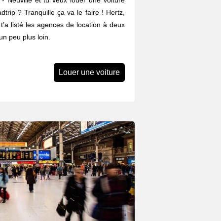
- Neuville et tu veux louer une voiture
trip ? Tranquille ça va le faire ! Hertz,
n t’a listé les agences de location à deux
n peu plus loin.
Louer une voiture