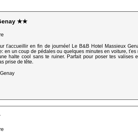
 Genay ★★
re
et pour t'accueillir en fin de journée! Le B&B Hotel Massieux Gen
e: en un coup de pédales ou quelques minutes en voiture, t'es r
e halte cool sans te ruiner. Parfait pour poser tes valises et
as prise de tête.
 Genay
★
re