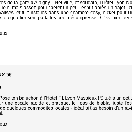
s de la gare d'Albigny - Neuville, et soudain, l'Hôtel Lyon N
i loin, mais assez pour t'aérer un peu l'esprit après un trajet. Ic
s valises, et tu t'installes dans une chambre cosy, nickel pour
s du quartier sont parfaites pour décompresser. C'est bien pen
ieux
ux ★
e
 Pose ton baluchon à l'Hotel F1 Lyon Massieux ! Situé à un petit
our une escale rapide et pratique. Ici, pas de blabla, juste l'e
ité de quelques commodités locales - idéal si t'as besoin d'un ra
t.
ieux