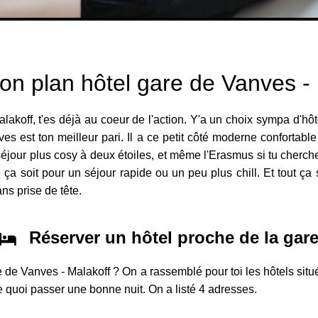
on plan hôtel gare de Vanves -
lakoff, t'es déjà au coeur de l'action. Y'a un choix sympa d'hôte
ves est ton meilleur pari. Il a ce petit côté moderne confortabl
séjour plus cosy à deux étoiles, et même l'Erasmus si tu cherc
e ça soit pour un séjour rapide ou un peu plus chill. Et tout ça 
ans prise de tête.
Réserver un hôtel proche de la gar
e de Vanves - Malakoff ? On a rassemblé pour toi les hôtels sit
 de quoi passer une bonne nuit. On a listé 4 adresses.