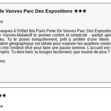
e de Vanves Parc Des Expositions ★★★
re
arques à l'Hôtel Ibis Paris Porte De Vanves Parc Des Exposition
Vanves-Malakoff te promet confort et simplicité - parfait apr
es. Tu te poses tranquillement, prêt à profiter d'une liter
uation géographique est idéale pour explorer les quartiers voisin
st l'endroit rêvé pour faire une pause sereine. L'accueil est ca
mpris. Tu dors bien, tu bouges facilement, que vouloir de plus ?
ves
 ★★
re