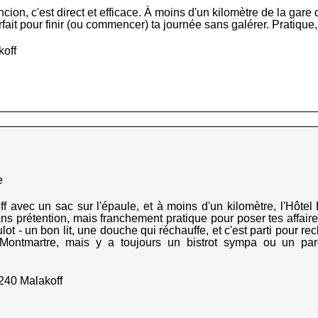
ncion, c'est direct et efficace. À moins d'un kilomètre de la gare
rfait pour finir (ou commencer) ta journée sans galérer. Pratique, p
koff
e
f avec un sac sur l'épaule, et à moins d'un kilomètre, l'Hôtel
ans prétention, mais franchement pratique pour poser tes affai
ot - un bon lit, une douche qui réchauffe, et c'est parti pour rec
s Montmartre, mais y a toujours un bistrot sympa ou un pa
2240 Malakoff