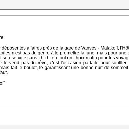
re
déposer tes affaires près de la gare de Vanves - Malakoff, l'Hô
 étoiles n'est pas du genre à te promettre la lune, mais pour une
t son service sans chichi en font un choix malin pour les voyage
 te vend pas du rêve, c'est l'occasion parfaite pour souffler 
ais fait le boulot, te garantissant une bonne nuit de sommeil a
faut.
off