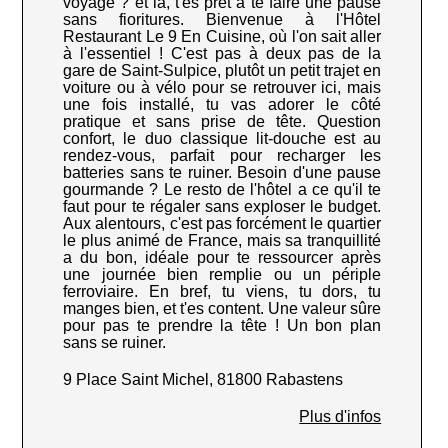
voyage ? et là, t'es prêt à te faire une pause
sans fioritures. Bienvenue à l'Hôtel
Restaurant Le 9 En Cuisine, où l'on sait aller
à l'essentiel ! C'est pas à deux pas de la
gare de Saint-Sulpice, plutôt un petit trajet en
voiture ou à vélo pour se retrouver ici, mais
une fois installé, tu vas adorer le côté
pratique et sans prise de tête. Question
confort, le duo classique lit-douche est au
rendez-vous, parfait pour recharger les
batteries sans te ruiner. Besoin d'une pause
gourmande ? Le resto de l'hôtel a ce qu'il te
faut pour te régaler sans exploser le budget.
Aux alentours, c'est pas forcément le quartier
le plus animé de France, mais sa tranquillité
a du bon, idéale pour te ressourcer après
une journée bien remplie ou un périple
ferroviaire. En bref, tu viens, tu dors, tu
manges bien, et t'es content. Une valeur sûre
pour pas te prendre la tête ! Un bon plan
sans se ruiner.
9 Place Saint Michel, 81800 Rabastens
Plus d'infos