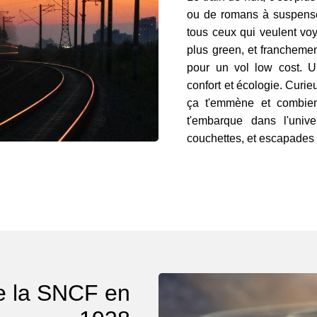
ou de romans à suspense.
tous ceux qui veulent voy
plus green, et franchemen
pour un vol low cost. U
confort et écologie. Curi
ça t'emmène et combien
t'embarque dans l'univ
couchettes, et escapades q
e la SNCF en