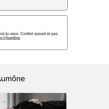
 où tu veux. Confort assuré et pas
uen-l'Aumône
.
'Aumône