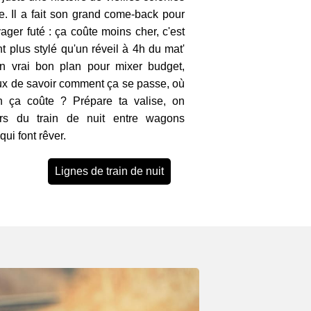
 Il a fait son grand come-back pour
ager futé : ça coûte moins cher, c'est
t plus stylé qu'un réveil à 4h du mat'
n vrai bon plan pour mixer budget,
eux de savoir comment ça se passe, où
 ça coûte ? Prépare ta valise, on
ers du train de nuit entre wagons
ui font rêver.
Lignes de train de nuit