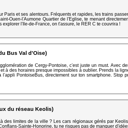
ur Paris et ses alentours. Fréquents et rapides, les trains pas
nt-Ouen-l'Aumone Quartier de l'Eglise, te menant directement 
s explorer l'Ile-de-France, on t'assure, le RER C te couvrira !
u Bus Val d'Oise)
glomération de Cergy-Pontoise, c'est juste un must. Avec des
et à des horaires presque impossibles à oublier. Prends la ligne
à l'appli PontoiseBus, directement sur ton smartphone. Stop 
ux du réseau Keolis)
là des limites de la ville ? Les cars régionaux gérés par Keolis 
Conflans-Sainte-Honorine, tu ne risques pas de manquer d'idée