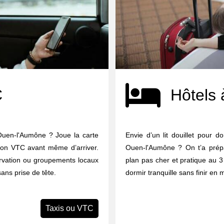
C
Hôtels 
-Ouen-l'Aumône ? Joue la carte
Envie d’un lit douillet pour d
u ton VTC avant même d’arriver.
Ouen-l'Aumône ? On t’a prépa
ervation ou groupements locaux
plan pas cher et pratique au 3 
sans prise de tête.
dormir tranquille sans finir en
Taxis ou VTC