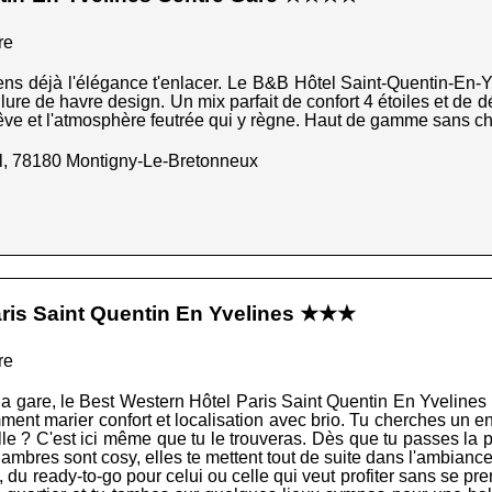
re
sens déjà l'élégance t'enlacer. Le B&B Hôtel Saint-Quentin-En-
lure de havre design. Un mix parfait de confort 4 étoiles et de d
e rêve et l'atmosphère feutrée qui y règne. Haut de gamme sans 
l, 78180 Montigny-Le-Bretonneux
ris Saint Quentin En Yvelines ★★★
re
 la gare, le Best Western Hôtel Paris Saint Quentin En Yvelines
mment marier confort et localisation avec brio. Tu cherches un en
ille ? C'est ici même que tu le trouveras. Dès que tu passes la po
ambres sont cosy, elles te mettent tout de suite dans l'ambiance
l, du ready-to-go pour celui ou celle qui veut profiter sans se pr