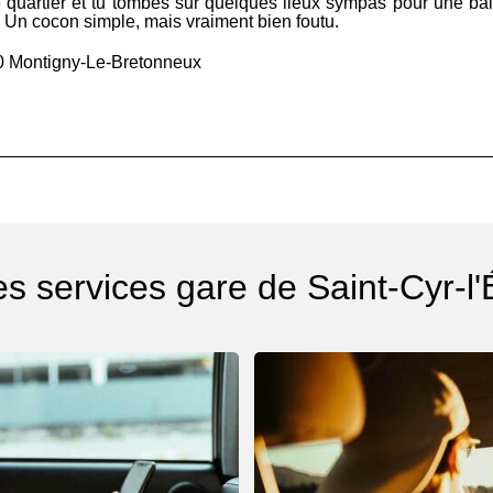
e quartier et tu tombes sur quelques lieux sympas pour une bala
s. Un cocon simple, mais vraiment bien foutu.
0 Montigny-Le-Bretonneux
es services gare de Saint-Cyr-l'