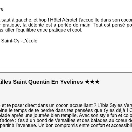
re
it saut à gauche, et hop ! Hôtel Aérotel t'accueille dans son cocon 
pratique, la détente est à portée de main. Tout est pensé po
s kiffer l'équilibre entre pratique et cool.
 Saint-Cyr-L'école
ailles Saint Quentin En Yvelines ★★★
e et te poser direct dans un cocon accueillant ? L'Ibis Styles Ve
 peine le temps de te perdre dans tes pensées que t'y es déjà ! C
de après une journée bien remplie. Avec son style fun et coloré,
t'adore : t'es à un bond de Versailles et des balades au coeur de
epartir à l'aventure. Un bon compromis entre confort et accessibil