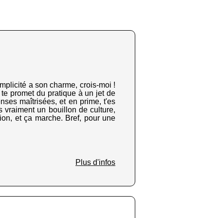
plicité a son charme, crois-moi !
 te promet du pratique à un jet de
enses maîtrisées, et en prime, t'es
s vraiment un bouillon de culture,
ion, et ça marche. Bref, pour une
Plus d'infos