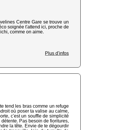
Yvelines Centre Gare se trouve un
éco soignée t'attend ici, proche de
chichi, comme on aime.
Plus d'infos
 te tend les bras comme un refuge
droit où poser ta valise au calme,
rte, c'est un souffle de simplicité
 détente. Pas besoin de fioritures,
endre la tête. Envie de te dégourdir