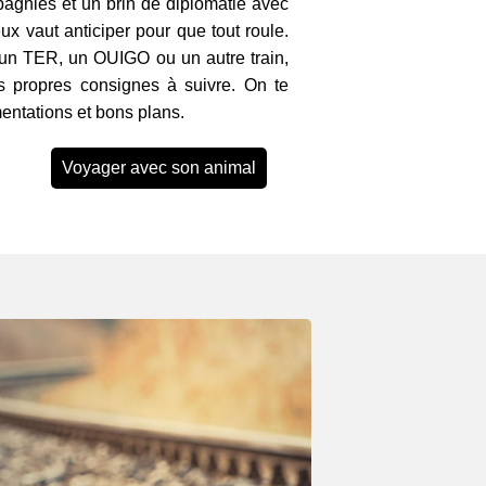
pagnies et un brin de diplomatie avec
ux vaut anticiper pour que tout roule.
un TER, un OUIGO ou un autre train,
 propres consignes à suivre. On te
ementations et bons plans.
Voyager avec son animal