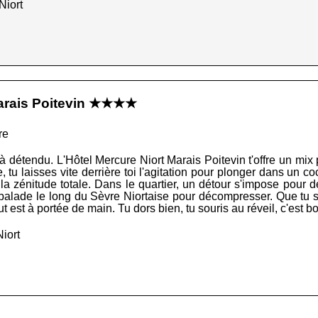
Niort
Marais Poitevin ★★★★
re
jà détendu. L'Hôtel Mercure Niort Marais Poitevin t'offre un mix p
 tu laisses vite derrière toi l'agitation pour plonger dans un co
la zénitude totale. Dans le quartier, un détour s'impose pour 
balade le long du Sèvre Niortaise pour décompresser. Que tu 
ut est à portée de main. Tu dors bien, tu souris au réveil, c'est b
iort