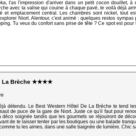
, t'as l'impression d'arriver dans un petit cocon douillet, 
he avec ta valise qui couine à chaque pavé, te voilà déjà arrivé 
cité et emplacement central. Les chambres sont nickel, tout e
explorer Niort. Alentour, c'est animé : quelques restos sympas
ing. Tu veux du confort sans prise de tête ? Ce spot est pour t
de La Brèche ★★★★
re
 déjà détendu. Le Best Western Hôtel De La Brèche te tend le
saut de puce de la gare de Niort. Juste ce qu'il faut pour reno
a déco soignée tandis que les gourmets se réjouiront de découv
vant de te laisser tenter par les boutiques ou une balade tranqui
comme tu les aimes, dans une salle baignée de lumière. Chic sans