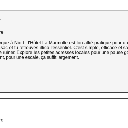
★
re
barque à Niort : l'Hôtel La Marmotte est ton allié pratique pour 
c et tu retrouves illico l'essentiel. C'est simple, efficace et sa
te ruiner. Explore les petites adresses locales pour une pause go
t, pour une escale, ça suffit largement.
re