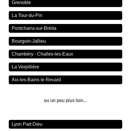
Grenoble
La Tour-du-Pin
Pontcharra-sur-Bréda
Bourgoin-Jallieu
Chambéry - Challes-les-Eaux
La Verpillière
Aix-les-Bains le Revard
ou un peu plus loin...
Lyon Part Dieu