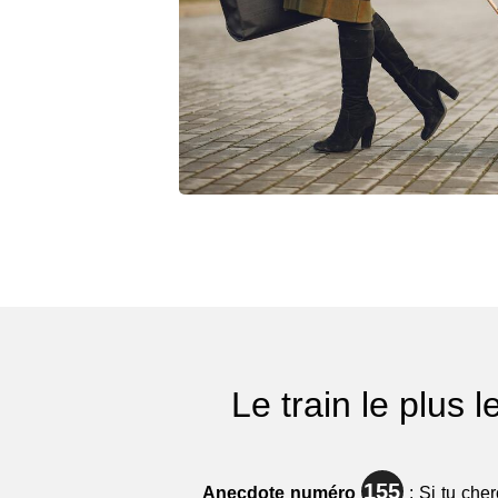
Le train le plus 
155
Anecdote numéro
: Si tu cher