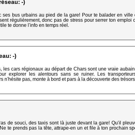
éseau: -)
 ses bus urbains au pied de la gare! Pour te balader en ville
assent régulièrement, donc pas de stress pour serrer ton emploi
tile te donne l'info en temps réel.
au: -)
, les cars régionaux au départ de Chars sont une vraie aubaine
l pour explorer les alentours sans se ruiner. Les transport
rs n'hésite pas, monte à bord et pars à la découverte des trésor
as de souci, des taxis sont là juste devant la gare! Qu'il pleuve
Ne te prends pas la tête, attrape-en un et file à ton prochain sp