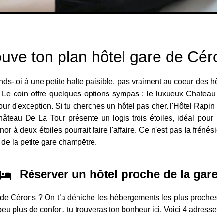
ouve ton plan hôtel gare de Cér
ds-toi à une petite halte paisible, pas vraiment au coeur des hôte
le. Le coin offre quelques options sympas : le luxueux Chatea
ur d'exception. Si tu cherches un hôtel pas cher, l'Hôtel Rapin e
hâteau De La Tour présente un logis trois étoiles, idéal pour 
nor à deux étoiles pourrait faire l'affaire. Ce n'est pas la fréné
de la petite gare champêtre.
Réserver un hôtel proche de la gar
e de Cérons ? On t’a déniché les hébergements les plus proche
eu plus de confort, tu trouveras ton bonheur ici. Voici 4 adresse