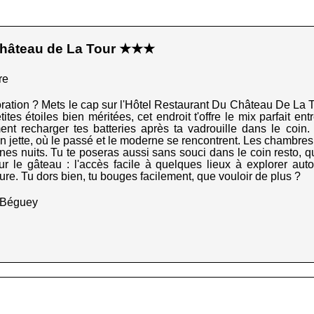
Château de La Tour ★★★
re
ration ? Mets le cap sur l'Hôtel Restaurant Du Château De La T
es étoiles bien méritées, cet endroit t'offre le mix parfait ent
nt recharger tes batteries après ta vadrouille dans le coin. 
en jette, où le passé et le moderne se rencontrent. Les chambres,
es nuits. Tu te poseras aussi sans souci dans le coin resto, qu
ur le gâteau : l'accès facile à quelques lieux à explorer auto
ure. Tu dors bien, tu bouges facilement, que vouloir de plus ?
0 Béguey