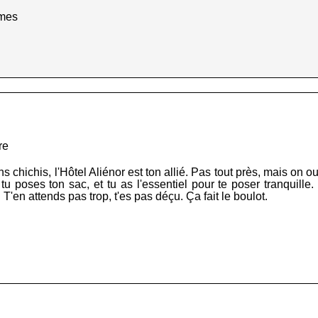
mmes
re
 chichis, l'Hôtel Aliénor est ton allié. Pas tout près, mais on oub
, tu poses ton sac, et tu as l'essentiel pour te poser tranquille
 T'en attends pas trop, t'es pas déçu. Ça fait le boulot.