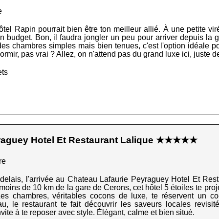
e
el Rapin pourrait bien être ton meilleur allié. À une petite vir
n budget. Bon, il faudra jongler un peu pour arriver depuis la g
des chambres simples mais bien tenues, c'est l'option idéale p
ormir, pas vrai ? Allez, on n'attend pas du grand luxe ici, juste d
ets
raguey Hotel Et Restaurant Lalique ★★★★★
re
delais, l'arrivée au Chateau Lafaurie Peyraguey Hotel Et Res
moins de 10 km de la gare de Cerons, cet hôtel 5 étoiles te proj
es chambres, véritables cocons de luxe, te réservent un c
au, le restaurant te fait découvrir les saveurs locales revisit
vite à te reposer avec style. Élégant, calme et bien situé.