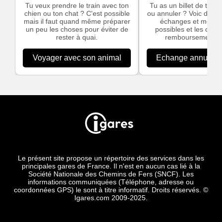
Tu veux prendre le train avec ton
Tu as un billet de train
chien ou ton chat ? C'est possible
ou annuler ? Voic des in
mais il faut quand même préparer
échanges et modific
un peu les choses pour éviter de
possibles et les cond
rester à quai.
remboursement S
Voyager avec son animal
Echange annulation
Le présent site propose un répertoire des services dans les
principales gares de France. Il n'est en aucun cas lié à la
Société Nationale des Chemins de Fers (SNCF). Les
informations communiquées (Téléphone, adresse ou
coordonnées GPS) le sont à titre informatif. Droits réservés. ©
Igares.com 2009-2025.